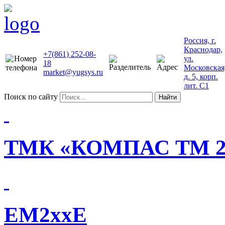
Россия, г.
Краснодар,
+7(861) 252-08-
ул.
18
Московская
market@yugsys.ru
д. 5, корп.
лит. С1
Поиск по сайту
Найти
ТМК «КОМПАС ТМ 2
EM2xxE