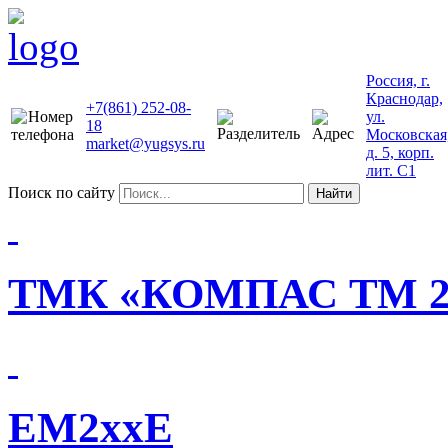
Россия, г.
Краснодар,
+7(861) 252-08-
ул.
18
Московская
market@yugsys.ru
д. 5, корп.
лит. С1
Поиск по сайту
Найти
ТМК «КОМПАС ТМ 2
EM2xxE