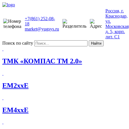
Россия, г.
Краснодар,
+7(861) 252-08-
ул.
18
Московская
market@yugsys.ru
д. 5, корп.
лит. С1
Поиск по сайту
Найти
ТМК «КОМПАС ТМ 2.0»
EM2xxE
EM4xxE