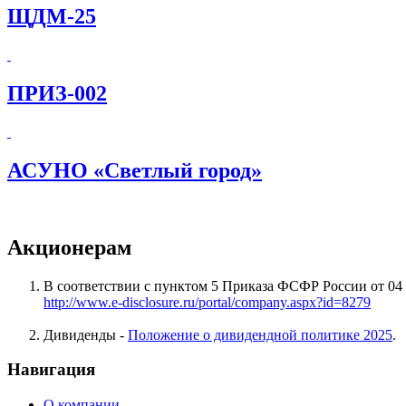
ЩДМ-25
ПРИЗ-002
АСУНО «Светлый город»
Акционерам
В соответствии с пунктом 5 Приказа ФСФР России от 04 о
http://www.e-disclosure.ru/portal/company.aspx?id=8279
Дивиденды -
Положение о дивидендной политике 2025
.
Навигация
О компании