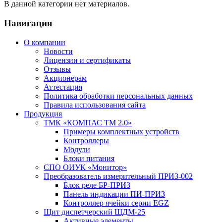
В данной категории нет материалов.
Навигация
О компании
Новости
Лицензии и сертификаты
Отзывы
Акционерам
Аттестация
Политика обработки персональных данных
Правила использования сайта
Продукция
ТМК «КОМПАС ТМ 2.0»
Примеры комплектных устройств
Контроллеры
Модули
Блоки питания
СПО ОИУК «Монитор»
Преобразователь измерительный ПРИЗ-002
Блок реле БР-ПРИЗ
Панель индикации ПИ-ПРИЗ
Контроллер ячейки серии EGZ
Щит диспетчерский ЩДМ-25
Активные элементы