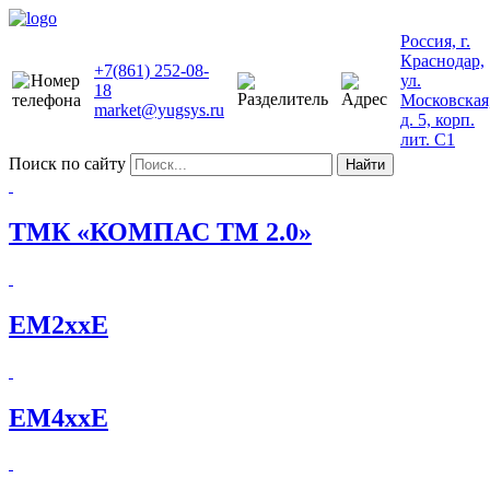
Россия, г.
Краснодар,
+7(861) 252-08-
ул.
18
Московская
market@yugsys.ru
д. 5, корп.
лит. С1
Поиск по сайту
Найти
ТМК «КОМПАС ТМ 2.0»
EM2xxE
EM4xxE