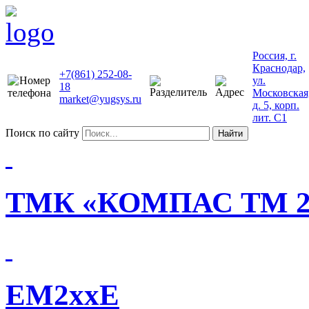
Россия, г.
Краснодар,
+7(861) 252-08-
ул.
18
Московская
market@yugsys.ru
д. 5, корп.
лит. С1
Поиск по сайту
Найти
ТМК «КОМПАС ТМ 2
EM2xxE