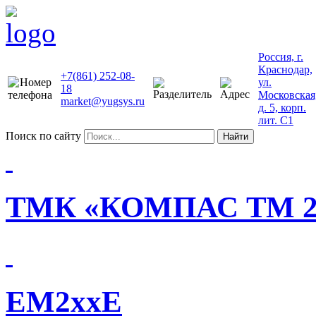
Россия, г.
Краснодар,
+7(861) 252-08-
ул.
18
Московская
market@yugsys.ru
д. 5, корп.
лит. С1
Поиск по сайту
Найти
ТМК «КОМПАС ТМ 2
EM2xxE