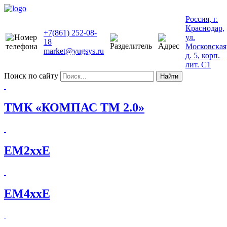
Россия, г.
Краснодар,
+7(861) 252-08-
ул.
18
Московская
market@yugsys.ru
д. 5, корп.
лит. С1
Поиск по сайту
Найти
ТМК «КОМПАС ТМ 2.0»
EM2xxE
EM4xxE