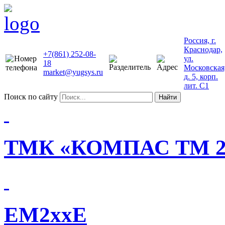
Россия, г.
Краснодар,
+7(861) 252-08-
ул.
18
Московская
market@yugsys.ru
д. 5, корп.
лит. С1
Поиск по сайту
Найти
ТМК «КОМПАС ТМ 2
EM2xxE